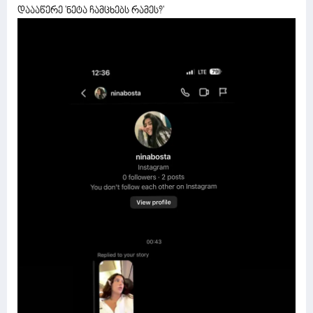
დაააწერე 'ნეტა ჩამცხებს რამეს?'