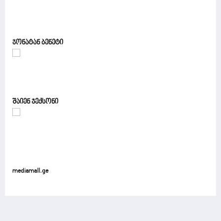
ჯონატან ბენეტი
შაიენ ჯექსონი
mediamall.ge