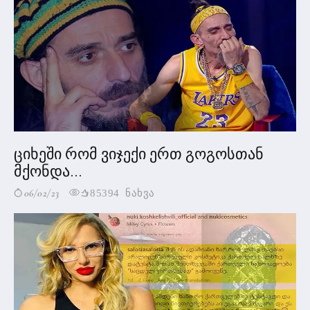
ციხეში რომ ვიჯექი ერთ გოგოსთან
მქონდა...
06/02/23
85394 ნახვა