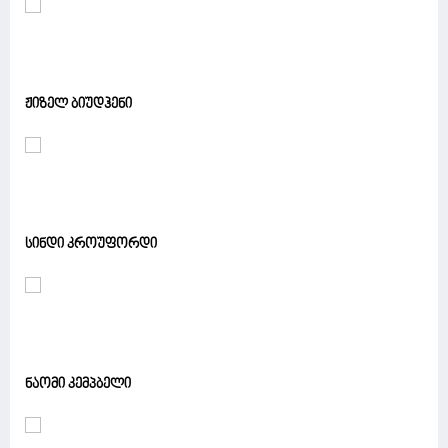
ჟიზელ ბიუდჰენი
სინდი კროუფორდი
ნაომი კემპბელი