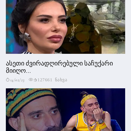
ასეთი ძვირადღირებული საჩუქარი
მიიღო...
14/02/23
127661 ნახვა