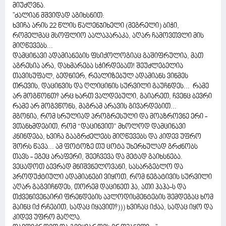
მიუძღვნა.
"ძალიან მშვიდად აგიხსნით:
ხვიჩა არის 22 წლის წალენჯიხელი (მეგრელი) ბიჭი,
რომელმაც მსოფლიო აალაპარაკა, აღარ ჩამოვთვლი მის
მიღწევებს...
დამცინავი ადამიანების ფსიქოლოგიაც გაშიფრულია, მათ
აგრესია არა, დახმარება სჭირდებათ! შეუძლებელია
თავისუფალ, ბედნიერ, რეალიზებულ ადამიანს ვინმეს
თრევის, დაცინვის და ღლიცინის სურვილი გაუჩნდეს... რამე
არ მოგწონთ? არც ხართ ვალდებული, გაიარეთ, ჩვენც ბევრი
რამე არ მოგვწონს, მაგრამ არავის გივარდებით...
მგონია, რომ სრულიად პროგრესული და მოაზროვნე ერი -
ვთანხმდებით, რომ “დაცინვით” მხოლოდ დამცინავი
კნინდება, ხვიჩა გააგრძელებს მიღწევებს და კიდევ უფრო
შორს წავა... ამ ფოტოზე თუ ცოტა უხერხულად გრძნობს
თავს - ეგეც არაფერი, შეეჩვევა და მეტად გაიხსნება.
ვეცადოთ ბევრად მნიშვნელოვანი, სასარგებლო და
პროდუქტიული ადამიანები ვიყოთ, რომ ნეგატივის სურვილი
აღარ გაგვიჩნდეს, თორემ დაცინეთ ჰა, ათი ჰაჰა-ს და
თქვენივენაირი ფრენდების აპლოდისმენტების შემდეგაც ხომ
მაინც იქ რჩებით, სადაც იყავით?))) ხვიჩაც იქაა, სადაც იყო და
კიდევ უფრო მაღლა.