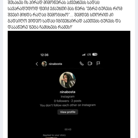
შესახებ ის პირად მიმოწერას აქვეყნებს სადაც
სავარადუდოდ ფეიქ ექაუნთი მას წერს "ეგრე ტუჩებს რომ
შვები მინდა რაღაც შემოგცხო"... შემდეგ სთორით კი
გადაიღო ვიდეო სადაც იგივენაირად აკეთებს ტუჩებს და
დაააწერე 'ნეტა ჩამცხებს რამეს?'