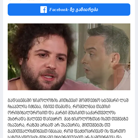
Facebook-Ზე Გაზიარება
გადაცემაში 'ნიკოლოზის კითხვები' მომდევნო სტუმარი ლაშ
ჩხაპელია იქნება, იგივე თამადა, რომელმაც თავისი
ორიგინალურობით და კარგი მუსიკით საქართველოს
ესტრადა მალევე დაიპყრო. მან ნიკოლოზთან ისეთ თემებზე
ისაუბრა, რაზეც არსად არ უსაუბრია, მითუმეტეს თუ
გავითვალისწინებთ იმასაც, რომ ფაქტობრივად ის ფართო
საზოგადოების წინაშე ინტერვიუებით არ გამოირჩევა და