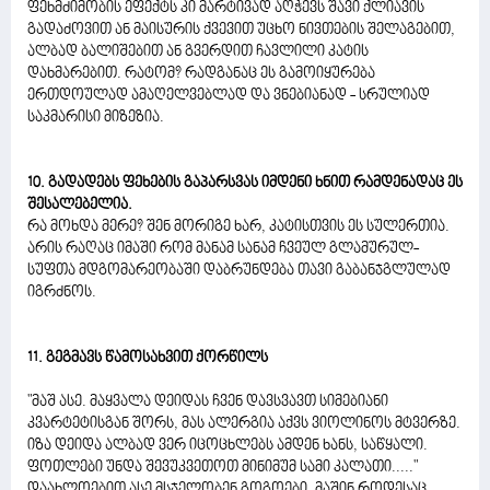
ფეხმძიმობის ეფექტს კი მარტივად აღჭევს შავი ქლიავის
გადაძოვით ან მაისურის ქვევით უცხო ნივთების შელაგებით,
ალბად ბალიშებით ან გვერდით ჩავლილი კატის
დახმარებით. რატომ? რადგანაც ეს გამოიყურება
ერთდოულად ამაღელვებლად და ვნებიანად - სრულიად
საკმარისი მიზეზია.
10. გადადებს ფეხების გაპარსვას იმდენი ხნით რამდენადაც ეს
შესალებელია.
რა მოხდა მერე? შენ მორიგე ხარ, კატისთვის ეს სულერთია.
არის რაღაც იმაში რომ მანამ სანამ ჩვეულ გლამურულ-
სუფთა მდგომარეობაში დაბრუნდება თავი გაბანჯგლულად
იგრძნოს.
11. გეგმავს წამოსახვით ქორწილს
"მაშ ასე. მაყვალა დეიდას ჩვენ დავსვავთ სიმებიანი
კვარტეტისგან შორს, მას ალერგია აქვს ვიოლინოს მტვერზე.
იზა დეიდა ალბად ვერ იცოცხლებს ამდენ ხანს, საწყალი.
ფოთლები უნდა შევუკვეთოთ მინიმუმ სამი კალათი....."
დაახლოებით ასე მსჯელობენ გოგოები, მაშინ როდესაც