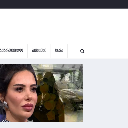
ᲐᲥᲐᲠᲗᲕᲔᲚᲝ
ᲑᲘᲖᲜᲔᲡᲘ
ᲡᲮᲕᲐ