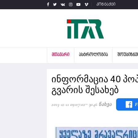
კონტაქტი
ᲛᲗᲐᲕᲐᲠᲘ
ᲐᲡᲢᲠᲝᲚᲝᲒᲘᲐ
ᲨᲝᲣᲑᲘᲖᲜᲔ
ინფორმაცია 40 პ
გვარის შესახებ
2015-12-11 09:07:02
3046 Ნახვა
F