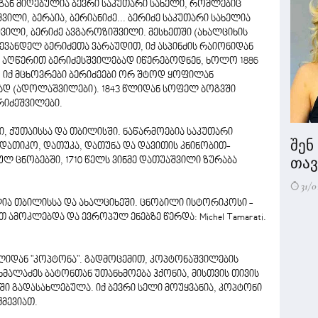
მისგან მიღებულია ბევრი საკუთარი სახელი, რომლებიც
ვილი, ბერაია, ბერიანიძე... ბერიძე საკუთარი სახელია
შვილი, ბერიძე ავგაროზიშვილი. მესხეთში (ახალციხის
ვანდელ ბერიძეთა ვარაუდით, იქ ასპინძის რაიონიდან
 აღწერით ბერიძესშვილებად იწერებოდნენ, ხოლო 1886
. იქ მცხოვრები ბერიძეები ორ შტოდ ყოფილან
ად (ადოლაშვილები). 1843 წლიდან სოფელ ბოგვში
რიძეშვილები.
, ქუთაისსა და თბილისში. ნაწარმოებია საკუთარი
შენ
 დათიკო, დათუკა, დათუნა და დავითის კნინობით-
თავი
 ცნობებში, 1710 წელს ვინმე დათუაშვილი ზურაბა
31/0
ა თბილისსა და ახალციხეში. ცნობილი ისტორიკოსი -
თ ამოკლებდა და ევროპულ ენებზე წერდა: Michel Tamarati.
იდან "კოპტონა". გადმოცემით, კოპტონაშვილების
მალაძეს ბატონთან უთანხმოება ჰქონია, მისთვის თივის
თში გადასახლებულა. იქ ბევრი სელი მოუყვანია, კოპტონი
მევიათ.