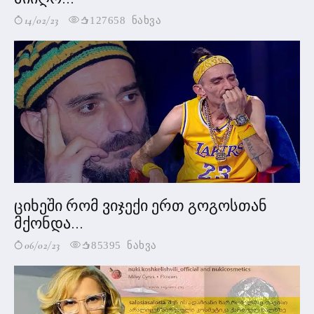
14/02/23
127658 ნახვა
ციხეში რომ ვიჯექი ერთ გოგოსთან
მქონდა...
06/02/23
85395 ნახვა