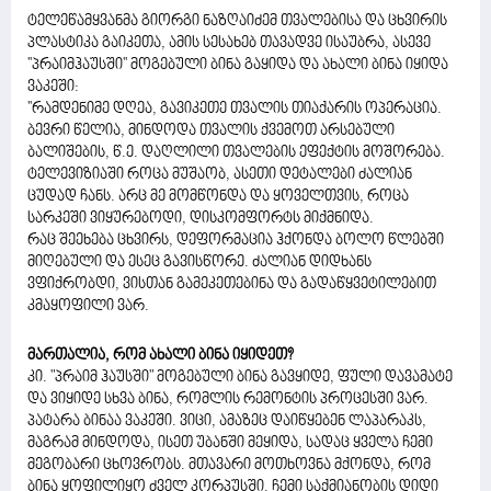
ტელეწამყვანმა გიორგი ნაზღაიძემ თვალებისა და ცხვირის
პლასტიკა გაიკეთა, ამის სესახებ თავადვე ისაუბრა, ასევე
''პრაიმჰაუსში'' მოგებული ბინა გაყიდა და ახალი ბინა იყიდა
ვაკეში:
''რამდენიმე დღეა, გავიკეთე თვალის თიაქარის ოპერაცია.
ბევრი წელია, მინდოდა თვალის ქვემოთ არსებული
ბალიშების, წ.ე. დაღლილი თვალების ეფექტის მოშორება.
ტელევიზიაში როცა მუშაობ, ასეთი დეტალები ძალიან
ცუდად ჩანს. არც მე მომწონდა და ყოველთვის, როცა
სარკეში ვიყურებოდი, დისკომფორტს მიქმნიდა.
რაც შეეხება ცხვირს, დეფორმაცია ჰქონდა ბოლო წლებში
მიღებული და ესეც გავისწორე. ძალიან დიდხანს
ვფიქრობდი, ვისთან გამეკეთებინა და გადაწყვეტილებით
კმაყოფილი ვარ.
მართალია, რომ ახალი ბინა იყიდეთ?
კი. "პრაიმ ჰაუსში" მოგებული ბინა გავყიდე, ფული დავამატე
და ვიყიდე სხვა ბინა, რომლის რემონტის პროცესში ვარ.
პატარა ბინაა ვაკეში. ვიცი, ამაზეც დაიწყებენ ლაპარაკს,
მაგრამ მინდოდა, ისეთ უბანში მეყიდა, სადაც ყველა ჩემი
მეგობარი ცხოვრობს. მთავარი მოთხოვნა მქონდა, რომ
ბინა ყოფილიყო ძველ კორპუსში. ჩემი საქმიანობის დიდი