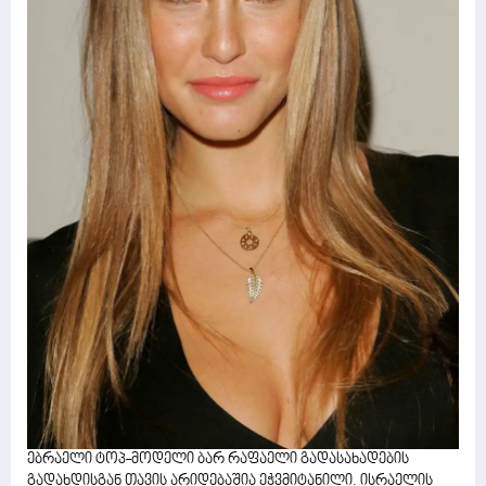
ებრაელი ტოპ-მოდელი ბარ რაფაელი გადასახადების
გადახდისგან თავის არიდებაშია ეჭვმიტანილი. ისრაელის