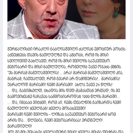
ჟურნალისტი ირაკლი ტაბლიაშვილი ძალიან ემოციურ პოსტს
აქვეყნებს თავის ნათლულზე და ამბობს, რომ ის მისი
სვილივით გახლავთ, რომ ის მისი შვილის საუკეთესო
მეგობარი და მისი ნათლულია, რომელიც უკვე ოჯახს ქმნის.
''ეს მარიამ მამულაშვილია!... არა! მარიამ მამულაშვილი კია,
მაგრამ, ჩათვალეთ, რომ გვარი არ დამიწერია!.. მარიამია!
უბრალოდ მარიამი! ჩემი მარიამი! ახლა უკვე 24 წლის!
... და, გაგიმხელთ, ცხადია მის დედ-მამასთან ერთად, ის მე
გამოვიყვანე ჩაჩავას სამშობიაროდან 1999 წლის მარტში...
... და, იმასაც ვიტყვი, რომ აი, ჩემს თვალწინ გაიზარდა ჩემი
ნათლული! ყველგან! ყველა მოსახვევში!
მარიამი ჩემი შვილის - ლიზას საუკეთესო მეგობარი ხომ
არის და... წლებია, ჩემი მეგობარიცაა! ერთგული!
მარადიული!
ჰო! მე მის შესახებ ყველაფერი ვიცი! ყველა მისმა ფიქრმა და