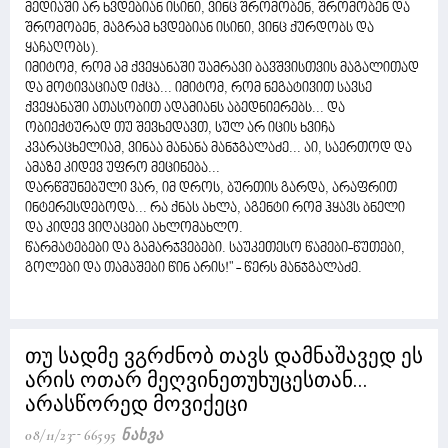
მედიაში არ ხვდებიან ისინი, ვინც შრომობენ, შრომობენ და
შრომობენ, მაგრამ ხვდებიან ისინი, ვინც ქურდობს და
ყაჩაღობს).
იმიტომ, რომ ამ ქვეყანაში უამრავი ბავშვისთვის მაგალითად
და მოტივაციად იქცა... იმიტომ, რომ ნეგატივით სავსე
ქვეყანაში ათასობით ადამიანს აბედნიერებს... და
ობიექტურად თუ შევხედავთ, სულ არ იცის ხვიჩა
კვარაცხელიამ, ვინაა მანანა მანჯგალაძე... აი, საერთოდ და
ამაზე კიდევ უფრო მეცინება...
დარწმუნებული ვარ, იმ დროს, ბურთის გარდა, არაფრით
ინტერესდებოდა... რა ქნას ახლა, აგენტი რომ ჰყავს ბნელი
და კიდევ ვიღაცები ახლომახლო.
წარმატებები და გამარჯვებები. საუკეთესო წამები-წუთები,
გოლები და თამაშები წინ არის!" - წერს მანჯგალაძე.
თუ სადმე ვგრძნობ თავს დამნაშავედ ეს
არის ოთარ მეღვინეთუხუცესთან...
არასწორედ მოვიქეცი
08/11/23
66595 Ნახვა