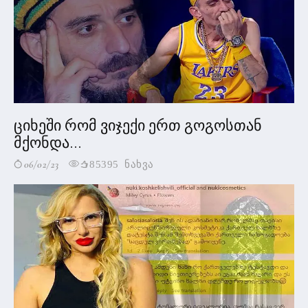
ციხეში რომ ვიჯექი ერთ გოგოსთან
მქონდა...
06/02/23
85395 ნახვა