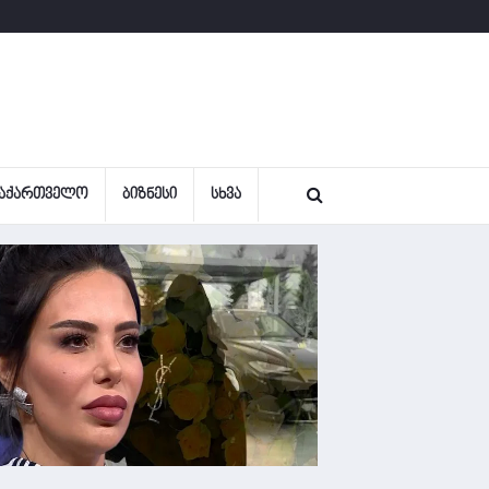
ᲐᲥᲐᲠᲗᲕᲔᲚᲝ
ᲑᲘᲖᲜᲔᲡᲘ
ᲡᲮᲕᲐ