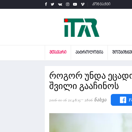
კონტაქტი
ᲛᲗᲐᲕᲐᲠᲘ
ᲐᲡᲢᲠᲝᲚᲝᲒᲘᲐ
ᲨᲝᲣᲑᲘᲖᲜᲔ
როგორ უნდა ეცადო
შვილი გააჩინოს
2016-01-16 21:48:15
2806 Ნახვა
F