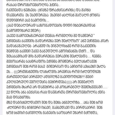
გაიგუდებოდა რადგან დედას ეს საშინელება დაემართა
რასაც თრომბოემბოლია ჰქვია..
იკეთებდა ნემსებს (ჭიპზე ფრაქციპარინს) და მაინც
დაემართა ეს უბედურება ესეიგი ძალიან მაღალი ქონია
დედიმირი ასე გამოდის...
(ასე დეტალურად საზოგადოების დიდი ინტერესიდან
გამომდინარე ვწერ)
ასევე გამოვეხმაურები თემას რომელიც მე დავწერე "
ექიმებმა ბავშვის გადარჩენა ვერ შეძლოსო" ანუ ექიმებს კიარ
ვადანაშაულებ არამედ ის ვიგულისხმე რომ გაკვეთის
შემდეგ ბავშვი უკვე გაგუდული ამოიყვანეს თქო... და
შესაბამისად მის გადარჩენას ვერავინ შეძლებდა.... ჩემმა
მეგობარმა სასწრაფოს ექიმმა მომწერა გვლანძღავენ
ექიმებსო შენ რომ მასე გიწერიაო და ამიტომ ავხსენი ეხლა
ეს... (((ერთმანეთის ლანძღვის პრემიას რომ იძლეოდნენ
ქართველები პირველ ადგილზე გავიდოდნენ!!! მეტი
კულტურული ევოლუცია გვჭირდება)))) არ შემეძლო
ექიმების მხარე არ დამეჭირა ამ კონკრეტულ შემთხვევაში.....
22 წლის ანა ბექაიას რაც დაემართა თრომბოემბოლია ქვია
მაგ დიაგნოზს.
მზე დაგიბნელდათო შენ და შენს ანგელოზს... ანა შენ ხომ
ძლიერი და ნიჭიერი იყავი, გამბედავი და პირდაპირი. შენ
ხომ სხვისი ტკივილის გაგების საოცარი უნარი გქონდა,