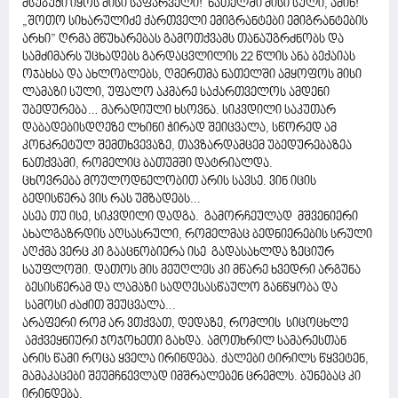
მსუბუქი იყოს მისი საფარველი! ნათელში მისი სული, ამინ!
„შოთო სიხარულიძე ქართველი ემიგრანტები ემიგრანტების
არხი” ღრმა მწუხარებას გამოთქვამს თანაუგრძნობს და
სამძიმარს უცხადებს გარდაცვლილის 22 წლის ანა ბექაიას
ოჯახსა და ახლობლებს, ღმერთმა ნათელში ამყოფოს მისი
ლამაზი სული, უფალო აკმარე საქართველოს ამდენი
უბედურება… მარადიული ხსოვნა. სიკვდილი საკუთარ
დაბადებისდღეზე ლხინი ჭირად შეიცვალა, სწორედ ამ
კონკრეტულ შემთხვევაზე, თავზარდამცემ უბედურებაზეა
ნათქვამი, რომელიც ბათუმში დატრიალდა.
ცხოვრება მოულოდნელობით არის სავსე. ვინ იცის
ბედისწერა ვის რას უმზადებს...
ასეა თუ ისე, სიკვდილი დადგა. გამორჩეულად მშვენიერი
ახალგაზრდის აღსასრული, რომელმაც ბედნიერების სრული
აღქმა ვერც კი გააცნობიერა ისე გადასახლდა ზეციურ
საუფლოში. დათოს მის მეუღლეს კი მწარე ხვედრი არგუნა
ბესისწერამ და ლამაზი სადღესასწაულო განწყობა და
სამოსი ძაძით შეუცვალა...
არაფერი რომ არ ვთქვათ, დედაზე, რომლის სიცოცხლე
ამქვეყნიური ჯოჯოხეთი გახდა. ამოთხრილ სამარესთან
არის წამი როცა ყველა ირინდება. ქალები ტირილს წყვეტენ,
მამაკაცები შეუმჩნევლად იმშრალებენ ცრემლს. ბუნებაც კი
ირინდება.