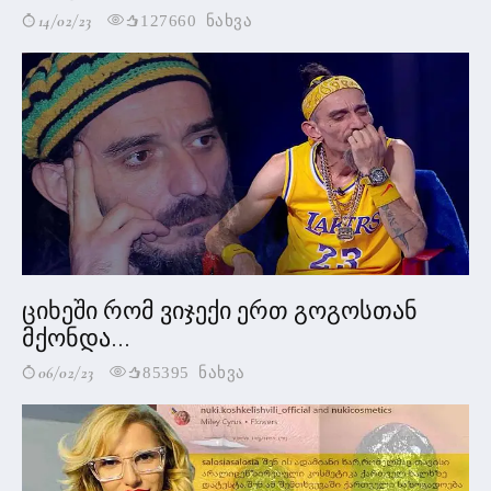
14/02/23
127660 ნახვა
ციხეში რომ ვიჯექი ერთ გოგოსთან
მქონდა...
06/02/23
85395 ნახვა