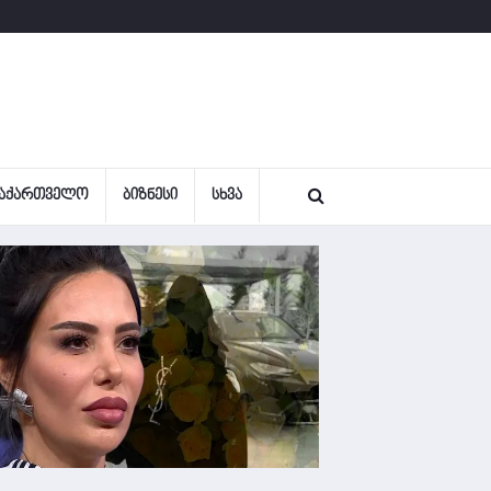
ᲐᲥᲐᲠᲗᲕᲔᲚᲝ
ᲑᲘᲖᲜᲔᲡᲘ
ᲡᲮᲕᲐ