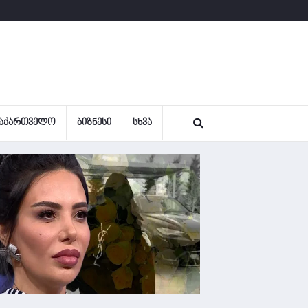
ᲐᲥᲐᲠᲗᲕᲔᲚᲝ
ᲑᲘᲖᲜᲔᲡᲘ
ᲡᲮᲕᲐ