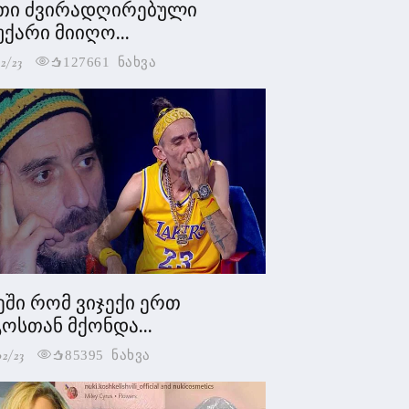
თი ძვირადღირებული
უქარი მიიღო...
2/23
127661 ნახვა
ეში რომ ვიჯექი ერთ
ოსთან მქონდა...
02/23
85395 ნახვა