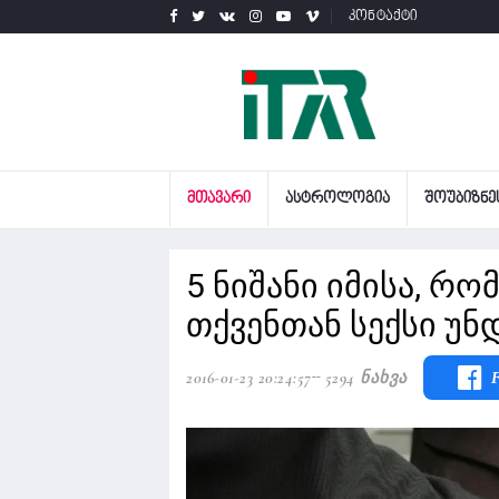
კონტაქტი
ᲛᲗᲐᲕᲐᲠᲘ
ᲐᲡᲢᲠᲝᲚᲝᲒᲘᲐ
ᲨᲝᲣᲑᲘᲖᲜᲔ
5 ნიშანი იმისა, რო
თქვენთან სექსი უნ
2016-01-23 20:24:57
5294 Ნახვა
F