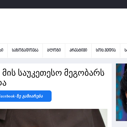
ᲡᲘ
ᲡᲐᲖᲝᲒᲐᲓᲝᲔᲑᲐ
ᲑᲚᲝᲒᲘ
ᲙᲠᲔᲐᲢᲘᲕᲘ
ᲡᲝᲪ.ᲛᲔᲓᲘᲐ
Ს
მ მის საუკეთესო მეგობარს
და
acebook-Ზე Გაზიარება