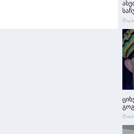
ასე
საჩ
14/0
ციხ
გოგ
06/