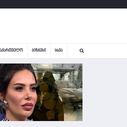
ᲐᲥᲐᲠᲗᲕᲔᲚᲝ
ᲑᲘᲖᲜᲔᲡᲘ
ᲡᲮᲕᲐ