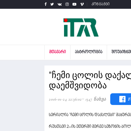
კონტაქტი
ᲛᲗᲐᲕᲐᲠᲘ
ᲐᲡᲢᲠᲝᲚᲝᲒᲘᲐ
ᲨᲝᲣᲑᲘᲖᲜᲔ
"ჩემი ცოლის დაქა
დაემშვიდობა
2016-01-24 22:36:02
1347 Ნახვა
F
სერიალია "ჩემი ცოლის დაქალები" მაყურ
რუსთავი 2–ის ეთერში მერვე სეზონის ბოლ