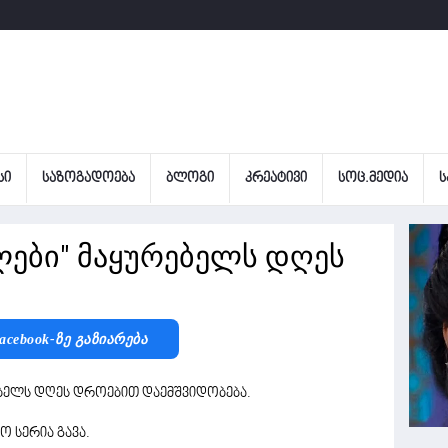
ᲡᲘ
ᲡᲐᲖᲝᲒᲐᲓᲝᲔᲑᲐ
ᲑᲚᲝᲒᲘ
ᲙᲠᲔᲐᲢᲘᲕᲘ
ᲡᲝᲪ.ᲛᲔᲓᲘᲐ
Ს
ლები" მაყურებელს დღეს
acebook-Ზე Გაზიარება
ებელს დღეს დროებით დაემშვიდობება.
ო სერია გავა.