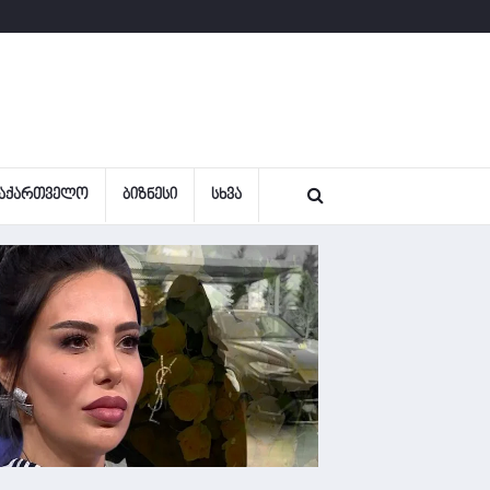
ᲐᲥᲐᲠᲗᲕᲔᲚᲝ
ᲑᲘᲖᲜᲔᲡᲘ
ᲡᲮᲕᲐ