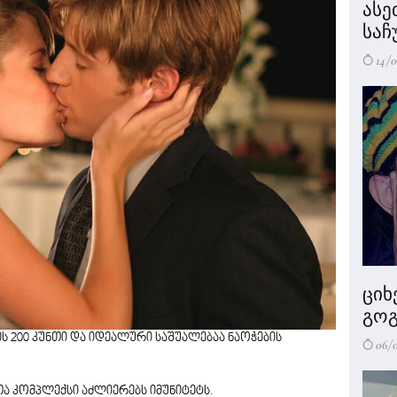
ასე
საჩ
14/0
ციხ
გოგ
200 კუნთი და იდეალური საშუალებაა ნაოჭების
06/
ა კომპლექსი აძლიერებს იმუნიტეტს.