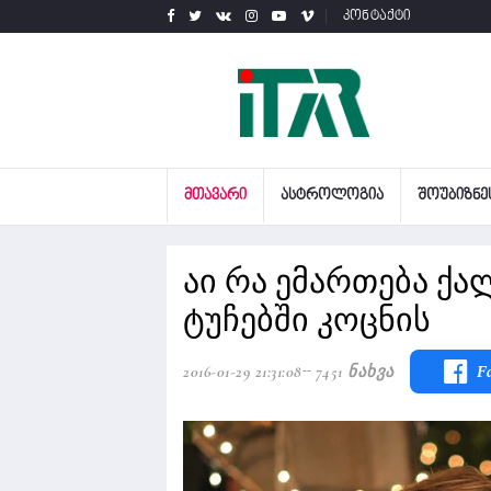
კონტაქტი
ᲛᲗᲐᲕᲐᲠᲘ
ᲐᲡᲢᲠᲝᲚᲝᲒᲘᲐ
ᲨᲝᲣᲑᲘᲖᲜᲔ
აი რა ემართება ქა
ტუჩებში კოცნის
2016-01-29 21:31:08
7451 Ნახვა
F