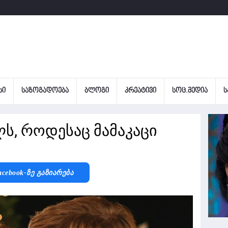
ᲡᲘ
ᲡᲐᲖᲝᲒᲐᲓᲝᲔᲑᲐ
ᲑᲚᲝᲒᲘ
ᲙᲠᲔᲐᲢᲘᲕᲘ
ᲡᲝᲪ.ᲛᲔᲓᲘᲐ
Ს
ლს, როდესაც მამაკაცი
acebook-Ზე Გაზიარება