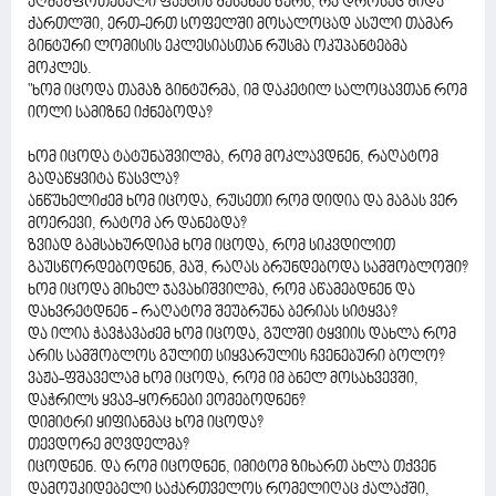
აღმაშფოთებელი ფაქტის შესახებ წერს, რა დროსაც შიდა
ქართლში, ერთ-ერთ სოფელში მოსალოცად ასული თამარ
გინტური ლომისის ეკლესიასთან რუსმა ოკუპანტებმა
მოკლეს.
"ხომ იცოდა თამაზ გინტურმა, იმ დაკეტილ სალოცავთან რომ
იოლი სამიზნე იქნებოდა?
ხომ იცოდა ტატუნაშვილმა, რომ მოკლავდნენ, რაღატომ
გადაწყვიტა წასვლა?
ანწუხელიძემ ხომ იცოდა, რუსეთი რომ დიდია და მაგას ვერ
მოერევი, რატომ არ დანებდა?
ზვიად გამსახურდიამ ხომ იცოდა, რომ სიკვდილით
გაუსწორდებოდნენ, მაშ, რაღას ბრუნდებოდა სამშობლოში?
ხომ იცოდა მიხელ ჯავახიშვილმა, რომ აწამებდნენ და
დახვრეტდნენ - რაღატომ შეუბრუნა ბერიას სიტყვა?
და ილია ჭავჭავაძემ ხომ იცოდა, გულში ტყვიის დახლა რომ
არის სამშობლოს გულით სიყვარულის ჩვენებური ბოლო?
ვაჟა-ფშაველამ ხომ იცოდა, რომ იმ ბნელ მოსახვევში,
დაჭრილს ყვავ-ყორნები ეომებოდნენ?
დიმიტრი ყიფიანმაც ხომ იცოდა?
თევდორე მღვდელმა?
იცოდნენ. და რომ იცოდნენ, იმიტომ ზიხართ ახლა თქვენ
დამოუკიდებელი საქართველოს რომელიღაც ქალაქში,