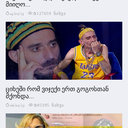
მიიღო...
14/02/23
127659 ნახვა
ციხეში რომ ვიჯექი ერთ გოგოსთან
მქონდა...
06/02/23
85395 ნახვა