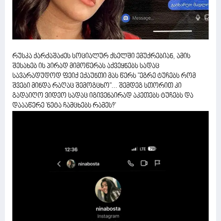
რუსკა ქარქაშაძეს სოციალურ ქსელში ემუქრებიან, ამის
შესახებ ის პირად მიმოწერას აქვეყნებს სადაც
სავარადუდოდ ფეიქ ექაუნთი მას წერს "ეგრე ტუჩებს რომ
შვები მინდა რაღაც შემოგცხო"... შემდეგ სთორით კი
გადაიღო ვიდეო სადაც იგივენაირად აკეთებს ტუჩებს და
დაააწერე 'ნეტა ჩამცხებს რამეს?'