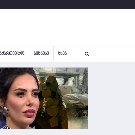
ᲐᲥᲐᲠᲗᲕᲔᲚᲝ
ᲑᲘᲖᲜᲔᲡᲘ
ᲡᲮᲕᲐ