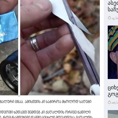
ასე
საჩ
14/0
ციხ
გოგ
06/
ინალური გზაა. ამისთვის კი საჭიროა მხოლოდ საღეჭი
.
იდეოში ხედავთ შემდეგ კი ქაღალდის ორივე ნაწილი
, რომ რამდენიმე წამში ცეცხლი მოეკიდება ქაღალდს.