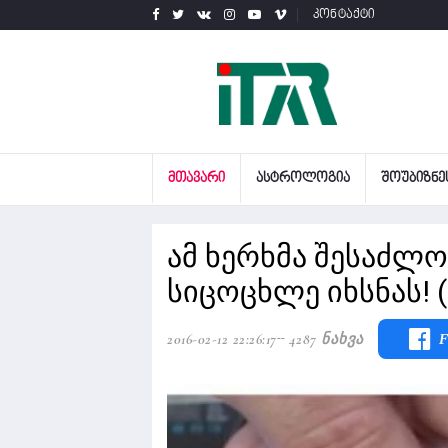
კონტაქტი
ᲛᲗᲐᲕᲐᲠᲘ
ᲐᲡᲢᲠᲝᲚᲝᲒᲘᲐ
ᲨᲝᲣᲑᲘᲖᲜᲔ
ამ ხერხმა შესაძლო
სიცოცხლე იხსნას! 
2016-02-12 22:26:17
4287 Ნახვა
F