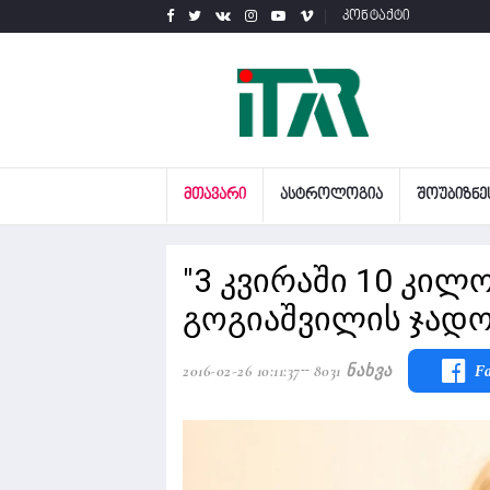
კონტაქტი
ᲛᲗᲐᲕᲐᲠᲘ
ᲐᲡᲢᲠᲝᲚᲝᲒᲘᲐ
ᲨᲝᲣᲑᲘᲖᲜᲔ
"3 კვირაში 10 კილ
გოგიაშვილის ჯადო
2016-02-26 10:11:37
8031 Ნახვა
F