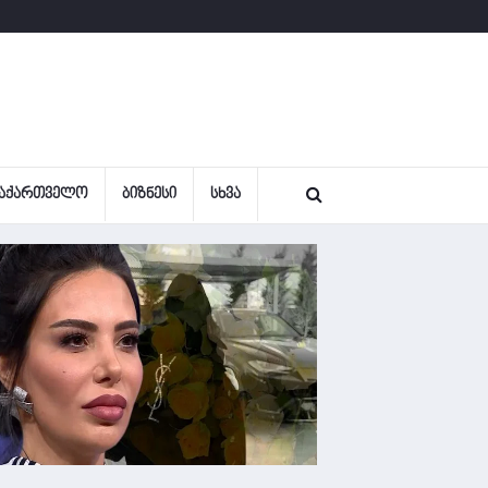
ᲐᲥᲐᲠᲗᲕᲔᲚᲝ
ᲑᲘᲖᲜᲔᲡᲘ
ᲡᲮᲕᲐ