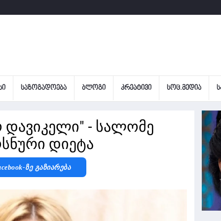
ᲡᲘ
ᲡᲐᲖᲝᲒᲐᲓᲝᲔᲑᲐ
ᲑᲚᲝᲒᲘ
ᲙᲠᲔᲐᲢᲘᲕᲘ
ᲡᲝᲪ.ᲛᲔᲓᲘᲐ
Ს
ო დავიკელი" - სალომე
სნური დიეტა
acebook-Ზე Გაზიარება