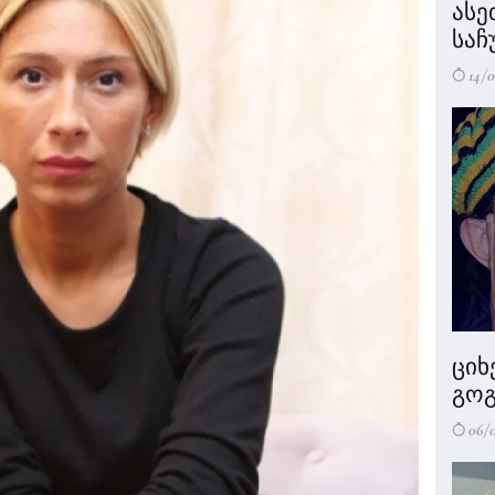
ასე
საჩ
14/0
ციხ
გოგ
06/