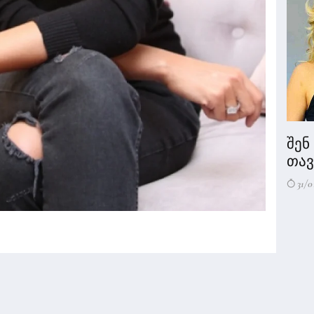
შენ
თავი
31/0