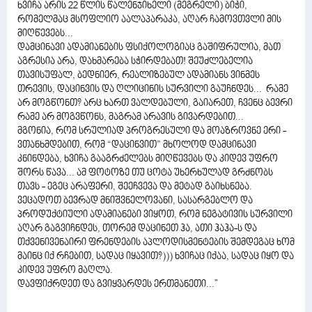
ხვიჩა არის 22 წლის წალენჯიხელი (მეგრელი) ბიჭი,
რომელმაც მსოფლიო აალაპარაკა, აღარ ჩამოვთვლი მის
მიღწევებს...
დამცინავი ადამიანების ფსიქოლოგიაც გაშიფრულია, მათ
აგრესია არა, დახმარება სჭირდებათ! შეუძლებელია
თავისუფალ, ბედნიერ, რეალიზებულ ადამიანს ვინმეს
თრევის, დაცინვის და ღლიცინის სურვილი გაუჩნდეს... რამე
არ მოგწონთ? არც ხართ ვალდებული, გაიარეთ, ჩვენც ბევრი
რამე არ მოგვწონს, მაგრამ არავის გივარდებით...
მგონია, რომ სრულიად პროგრესული და მოაზროვნე ერი -
ვთანხმდებით, რომ “დაცინვით” მხოლოდ დამცინავი
კნინდება, ხვიჩა გააგრძელებს მიღწევებს და კიდევ უფრო
შორს წავა... ამ ფოტოზე თუ ცოტა უხერხულად გრძნობს
თავს - ეგეც არაფერი, შეეჩვევა და მეტად გაიხსნება.
ვეცადოთ ბევრად მნიშვნელოვანი, სასარგებლო და
პროდუქტიული ადამიანები ვიყოთ, რომ ნეგატივის სურვილი
აღარ გაგვიჩნდეს, თორემ დაცინეთ ჰა, ათი ჰაჰა-ს და
თქვენივენაირი ფრენდების აპლოდისმენტების შემდეგაც ხომ
მაინც იქ რჩებით, სადაც იყავით?))) ხვიჩაც იქაა, სადაც იყო და
კიდევ უფრო მაღლა.
დავფიქრდეთ და გვიყვარდეს ერთმანეთი..."