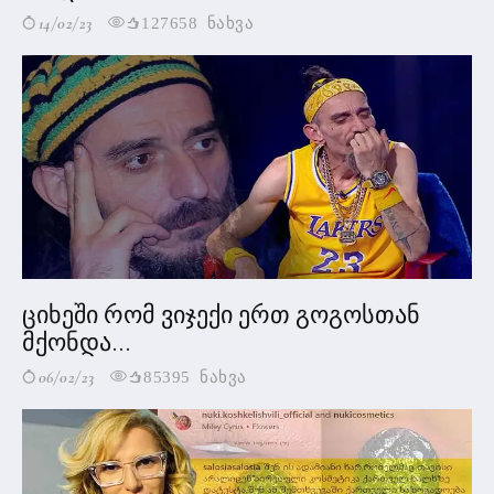
14/02/23
127658 ნახვა
ციხეში რომ ვიჯექი ერთ გოგოსთან
მქონდა...
06/02/23
85395 ნახვა