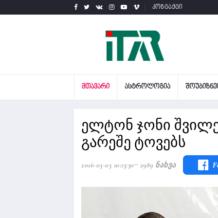
კონტაქტი
ᲛᲗᲐᲕᲐᲠᲘ
ᲐᲡᲢᲠᲝᲚᲝᲒᲘᲐ
ᲨᲝᲣᲑᲘᲖᲜᲔ
ელტონ ჯონი შვილე
გარეშე ტოვებს
2016-03-03 10:13:30
2989 Ნახვა
F