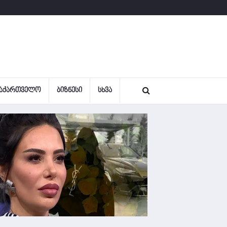
ᲐᲥᲐᲠᲗᲕᲔᲚᲝ
ᲑᲘᲖᲜᲔᲡᲘ
ᲡᲮᲕᲐ