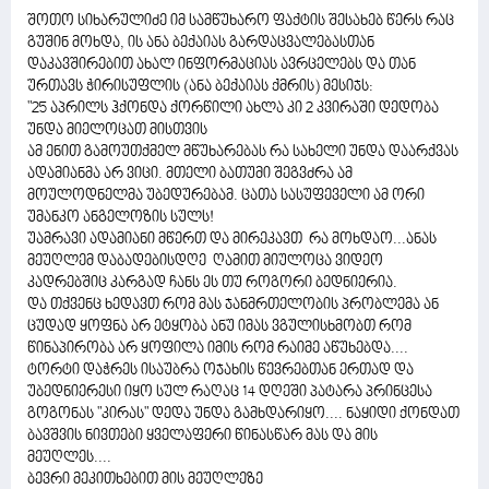
შოთო სიხარულიძე იმ სამწუხარო ფაქტის შესახებ წერს რაც
გუშინ მოხდა, ის ანა ბექაიას გარდაცვალებასთან
დაკავშირებით ახალ ინფორმაციას ავრცელებს და თან
ურთავს ჭირისუფლის (ანა ბექაიას ქმრის) მესიჯს:
"25 აპრილს ჰქონდა ქორწილი ახლა კი 2 კვირაში დედობა
უნდა მიელოცათ მისთვის
ამ ენით გამოუთქმელ მწუხარებას რა სახელი უნდა დაარქვას
ადამიანმა არ ვიცი. მთელი ბათუმი შეგვძრა ამ
მოულოდნელმა უბედურებამ. ცათა სასუფეველი ამ ორი
უმანკო ანგელოზის სულს!
უამრავი ადამიანი მწერთ და მირეკავთ რა მოხდაო...ანას
მეუღლემ დაბადებისდღე ღამით მიულოცა ვიდეო
კადრებშიც კარგად ჩანს ეს თუ როგორი ბედნიერია.
და თქვენც ხედავთ რომ მას ჯანმრთელობის პრობლემა ან
ცუდად ყოფნა არ ეტყობა ანუ იმას ვგულისხმობთ რომ
წინაპირობა არ ყოფილა იმის რომ რაიმე აწუხებდა....
ტორტი დაჭრეს ისაუბრა ოჯახის წევრებთან ერთად და
უბედნიერესი იყო სულ რაღაც 14 დღეში პატარა პრინცესა
გოგონას "კირას" დედა უნდა გამხდარიყო.... ნაყიდი ქონდათ
ბავშვის ნივთები ყველაფერი წინასწარ მას და მის
მეუღლეს....
ბევრი მეკითხებით მის მეუღლეზე