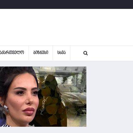
ᲐᲥᲐᲠᲗᲕᲔᲚᲝ
ᲑᲘᲖᲜᲔᲡᲘ
ᲡᲮᲕᲐ