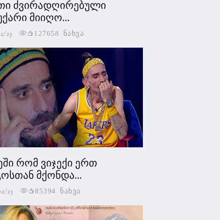
თი ძვირადღირებული
უქარი მიიღო...
2/23
127658 ნახვა
ეში რომ ვიჯექი ერთ
ოსთან მქონდა...
02/23
85394 ნახვა