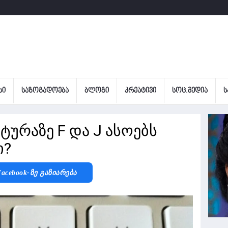
ᲡᲘ
ᲡᲐᲖᲝᲒᲐᲓᲝᲔᲑᲐ
ᲑᲚᲝᲒᲘ
ᲙᲠᲔᲐᲢᲘᲕᲘ
ᲡᲝᲪ.ᲛᲔᲓᲘᲐ
Ს
ტურაზე F და J ასოებს
ი?
Facebook-Ზე Გაზიარება