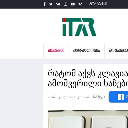
კონტაქტი
ᲛᲗᲐᲕᲐᲠᲘ
ᲐᲡᲢᲠᲝᲚᲝᲒᲘᲐ
ᲨᲝᲣᲑᲘᲖᲜᲔ
რატომ აქვს კლავია
ამოშვერილი ხაზებ
2016-03-07 20:17:13
10186 Ნახვა