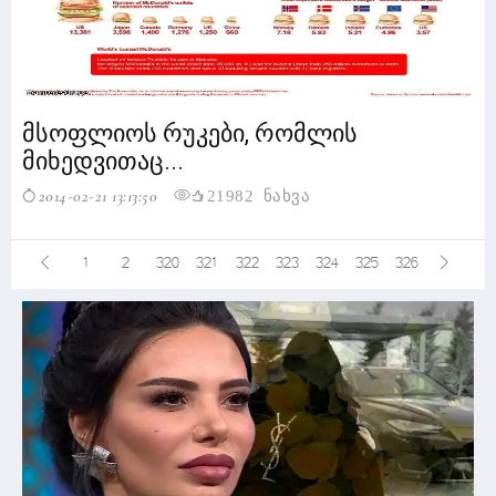
მსოფლიოს რუკები, რომლის
მიხედვითაც...
2014-02-21 13:13:50
21982 ნახვა
1
2
320
321
322
323
324
325
326