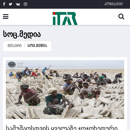
კონტაქტი
სოც.მედია
მთავრი
სოც.მედია
სამუშაოსთვის ყველაზე ჯოჯოხეთური