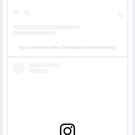
A post shared by Nina Tskrialashvili (@ninatskriala)