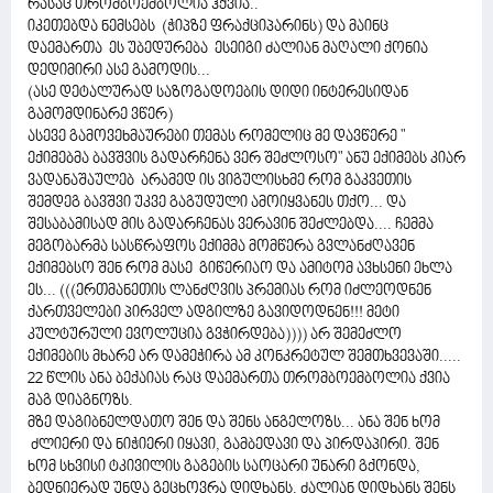
რასაც თრომბოემბოლია ჰქვია..
იკეთებდა ნემსებს (ჭიპზე ფრაქციპარინს) და მაინც
დაემართა ეს უბედურება ესეიგი ძალიან მაღალი ქონია
დედიმირი ასე გამოდის...
(ასე დეტალურად საზოგადოების დიდი ინტერესიდან
გამომდინარე ვწერ)
ასევე გამოვეხმაურები თემას რომელიც მე დავწერე "
ექიმებმა ბავშვის გადარჩენა ვერ შეძლოსო" ანუ ექიმებს კიარ
ვადანაშაულებ არამედ ის ვიგულისხმე რომ გაკვეთის
შემდეგ ბავშვი უკვე გაგუდული ამოიყვანეს თქო... და
შესაბამისად მის გადარჩენას ვერავინ შეძლებდა.... ჩემმა
მეგობარმა სასწრაფოს ექიმმა მომწერა გვლანძღავენ
ექიმებსო შენ რომ მასე გიწერიაო და ამიტომ ავხსენი ეხლა
ეს... (((ერთმანეთის ლანძღვის პრემიას რომ იძლეოდნენ
ქართველები პირველ ადგილზე გავიდოდნენ!!! მეტი
კულტურული ევოლუცია გვჭირდება)))) არ შემეძლო
ექიმების მხარე არ დამეჭირა ამ კონკრეტულ შემთხვევაში.....
22 წლის ანა ბექაიას რაც დაემართა თრომბოემბოლია ქვია
მაგ დიაგნოზს.
მზე დაგიბნელდათო შენ და შენს ანგელოზს... ანა შენ ხომ
ძლიერი და ნიჭიერი იყავი, გამბედავი და პირდაპირი. შენ
ხომ სხვისი ტკივილის გაგების საოცარი უნარი გქონდა,
ბედნიერად უნდა გეცხოვრა დიდხანს, ძალიან დიდხანს შენს