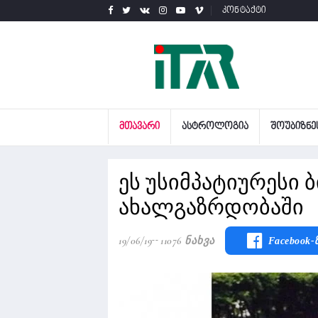
კონტაქტი
ᲛᲗᲐᲕᲐᲠᲘ
ᲐᲡᲢᲠᲝᲚᲝᲒᲘᲐ
ᲨᲝᲣᲑᲘᲖᲜᲔ
ეს უსიმპატიურესი ბ
ახალგაზრდობაში
19/06/19
11076 Ნახვა
Facebook-