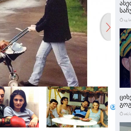
ასე
საჩ
14/0
ციხ
გოგ
06/