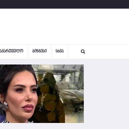
ᲐᲥᲐᲠᲗᲕᲔᲚᲝ
ᲑᲘᲖᲜᲔᲡᲘ
ᲡᲮᲕᲐ