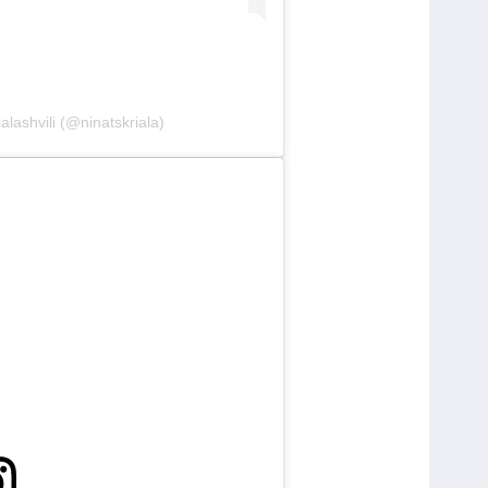
alashvili (@ninatskriala)